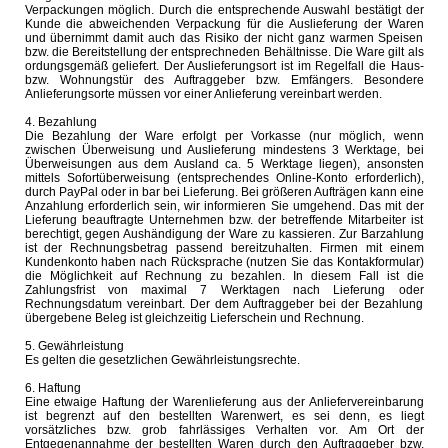
Verpackungen möglich. Durch die entsprechende Auswahl bestätigt der
Kunde die abweichenden Verpackung für die Auslieferung der Waren
und übernimmt damit auch das Risiko der nicht ganz warmen Speisen
bzw. die Bereitstellung der entsprechneden Behältnisse. Die Ware gilt als
ordungsgemäß geliefert. Der Auslieferungsort ist im Regelfall die Haus-
bzw. Wohnungstür des Auftraggeber bzw. Emfängers. Besondere
Anlieferungsorte müssen vor einer Anlieferung vereinbart werden.
4. Bezahlung
Die Bezahlung der Ware erfolgt per Vorkasse (nur möglich, wenn
zwischen Überweisung und Auslieferung mindestens 3 Werktage, bei
Überweisungen aus dem Ausland ca. 5 Werktage liegen), ansonsten
mittels Sofortüberweisung (entsprechendes Online-Konto erforderlich),
durch PayPal oder in bar bei Lieferung. Bei größeren Aufträgen kann eine
Anzahlung erforderlich sein, wir informieren Sie umgehend. Das mit der
Lieferung beauftragte Unternehmen bzw. der betreffende Mitarbeiter ist
berechtigt, gegen Aushändigung der Ware zu kassieren. Zur Barzahlung
ist der Rechnungsbetrag passend bereitzuhalten. Firmen mit einem
Kundenkonto haben nach Rücksprache (nutzen Sie das Kontakformular)
die Möglichkeit auf Rechnung zu bezahlen. In diesem Fall ist die
Zahlungsfrist von maximal 7 Werktagen nach Lieferung oder
Rechnungsdatum vereinbart. Der dem Auftraggeber bei der Bezahlung
übergebene Beleg ist gleichzeitig Lieferschein und Rechnung.
5. Gewährleistung
Es gelten die gesetzlichen Gewährleistungsrechte.
6. Haftung
Eine etwaige Haftung der Warenlieferung aus der Anliefervereinbarung
ist begrenzt auf den bestellten Warenwert, es sei denn, es liegt
vorsätzliches bzw. grob fahrlässiges Verhalten vor. Am Ort der
Entgegenannahme der bestellten Waren durch den Auftraggeber bzw.