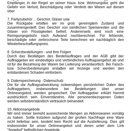
Empfänger, in der Regel an seiner Haus- bzw. Wohnungstür, geht die
Gefahr von Verlust, Beschädigung oder Verderb der Waren auf diesen
über.
7. Partyzubehör ... Geschirr, Gläser usw.
Die Rückgabe erbitten wir im grob gereinigtem Zustand und
zusammengestellt. Das Geschirr von sämtlichen Speiseresten und die
Gläser von Flüssigkeiten befreit. Andererseits wird noch eine
Reinigungsgebühr nach Aufwand nachberechnet. Für fehlende,
beschädigte oder zerbrochene Teile berechnen wir nachträglich den
Wiederbeschaffungspreis.
8. Scherzbestellungen - und Ihre Folgen
Durch das Bestätigen des Bestellauftrages und der AGB gibt der
Auftraggeber ein eindeutiges und verbindliches Auftragsangebot ab und
ist für die Bezahlung der Waren bei Lieferung verantwortlich. Bei Falsch-
bzw. Scherzbestellungen erstatten wir Anzeige und werden den
entstandenen Schaden einfordern.
9. Datenspeicherung - Datenschutz
Die für die Auftragsabwicklung notwendigen persönlichen Daten des
Auftraggebers, insbesondere bei Bestellungen über unser
Onlineangebot, werden gespeichert. Der Auftraggeber erklärt hiermit
ausdrücklich sein Einverständnis. Alle personenbezogenen Daten
werden selbstverständlich vertraulich behandelt.
10. Aktionsangebote
Wir sind immer bemüht ausreichende Mengen an Aktionswaren vorrätig
zu haben. Sollte trotzdem aufgrund der großen Nachfrage eine Ware
nicht lieferbar sein, besteht kein Recht auf die Auslieferung. Dies gilt
insbesonder für unser Onlineangebot und deren unter dem Link
"Angebot" befindlichen Angebote.