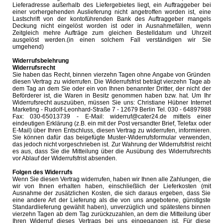
Lieferadresse außerhalb des Liefergebietes liegt, ein Auftraggeber bei
einer vorhergehenden Auslieferung nicht angetroffen worden ist, eine
Lastschrift von der kontoführenden Bank des Auftraggeber mangels
Deckung nicht eingelöst worden ist oder in Ausnahmefällen, wenn
Zeitgleich mehre Aufträge zum gleichen Bestelldatum und Uhrzeit
ausgelöst werden.(in einen solchem Fall verständigen wir Sie
umgehend)
Widerrufsbelehrung
Widerrufsrecht
Sie haben das Recht, binnen vierzehn Tagen ohne Angabe von Gründen
diesen Vertrag zu widerrufen. Die Widerrufsfrist beträgt vierzehn Tage ab
dem Tag an dem Sie oder ein von Ihnen benannter Dritter, der nicht der
Beförderer ist, die Waren in Besitz genommen haben bzw. hat. Um Ihr
Widerrufsrecht auszuüben, müssen Sie uns: Christiane Hübner Internet
Marketing - Rudolf-Leonhard-Straße 7 - 12679 Berlin Tel. 030 - 64897988
Fax: 030-65013739 - E-Mail: widerruf@cater24.de mittels einer
eindeutigen Erklärung (z.B. ein mit der Post versandter Brief, Telefax oder
E-Mail) über Ihren Entschluss, diesen Vertrag zu widerrufen, informieren.
Sie können dafür das beigefügte Muster-Widerrufsformular verwenden,
das jedoch nicht vorgeschrieben ist. Zur Wahrung der Widerrufsfrist reicht
es aus, dass Sie die Mitteilung über die Ausübung des Widerrufsrechts
vor Ablauf der Widerrufsfrist absenden.
Folgen des Widerrufs
Wenn Sie diesen Vertrag widerrufen, haben wir Ihnen alle Zahlungen, die
wir von Ihnen erhalten haben, einschließlich der Lieferkosten (mit
Ausnahme der zusätzlichen Kosten, die sich daraus ergeben, dass Sie
eine andere Art der Lieferung als die von uns angebotene, günstigste
Standardlieferung gewählt haben), unverzüglich und spätestens binnen
vierzehn Tagen ab dem Tag zurückzuzahlen, an dem die Mitteilung über
Ihren Widerruf dieses Vertrags bei uns eingegangen ist. Für diese