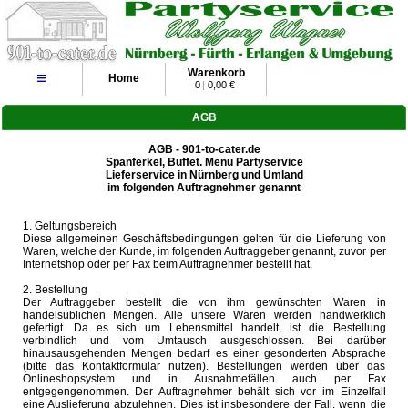
Warenkorb
≡
Home
0
|
0,00 €
AGB
AGB - 901-to-cater.de
Spanferkel, Buffet. Menü Partyservice
Lieferservice in Nürnberg und Umland
im folgenden Auftragnehmer genannt
1. Geltungsbereich
Diese allgemeinen Geschäftsbedingungen gelten für die Lieferung von
Waren, welche der Kunde, im folgenden Auftraggeber genannt, zuvor per
Internetshop oder per Fax beim Auftragnehmer bestellt hat.
2. Bestellung
Der Auftraggeber bestellt die von ihm gewünschten Waren in
handelsüblichen Mengen. Alle unsere Waren werden handwerklich
gefertigt. Da es sich um Lebensmittel handelt, ist die Bestellung
verbindlich und vom Umtausch ausgeschlossen. Bei darüber
hinausausgehenden Mengen bedarf es einer gesonderten Absprache
(bitte das Kontaktformular nutzen). Bestellungen werden über das
Onlineshopsystem und in Ausnahmefällen auch per Fax
entgegengenommen. Der Auftragnehmer behält sich vor im Einzelfall
eine Auslieferung abzulehnen. Dies ist insbesondere der Fall, wenn die