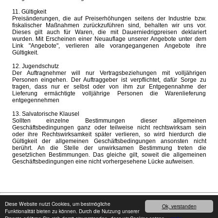
11. Gültigkeit
Preisänderungen, die auf Preiserhöhungen seitens der Industrie bzw.
fiskalischer Maßnahmen zurückzuführen sind, behalten wir uns vor.
Dieses gilt auch für Waren, die mit Dauerniedrigpreisen deklariert
wurden. Mit Erscheinen einer Neuauflage unserer Angebote unter dem
Link "Angebote", verlieren alle vorangegangenen Angebote ihre
Gültigkeit.
12. Jugendschutz
Der Auftragnehmer will nur Vertragsbeziehungen mit volljährigen
Personen eingehen. Der Auftraggeber ist verpflichtet, dafür Sorge zu
tragen, dass nur er selbst oder von ihm zur Entgegennahme der
Lieferung ermächtigte volljährige Personen die Warenlieferung
entgegennehmen
13. Salvatorische Klausel
Sollten einzelne Bestimmungen dieser allgemeinen
Geschäftsbedingungen ganz oder teilweise nicht rechtswirksam sein
oder ihre Rechtswirksamkeit später verlieren, so wird hierdurch die
Gültigkeit der allgemeinen Geschäftsbedingungen ansonsten nicht
berührt. An die Stelle der unwirksamen Bestimmung treten die
gesetzlichen Bestimmungen. Das gleiche gilt, soweit die allgemeinen
Geschäftsbedingungen eine nicht vorhergesehene Lücke aufweisen.
Copyright © 2008 - 2026
cater24.de
- Alle Rechte vorbehalten.
Impressum
Diese Website nutzt Cookies, um bestmögliche
Ok, verstanden
Funktionalität bieten zu können. Durch die Nutzung unserer