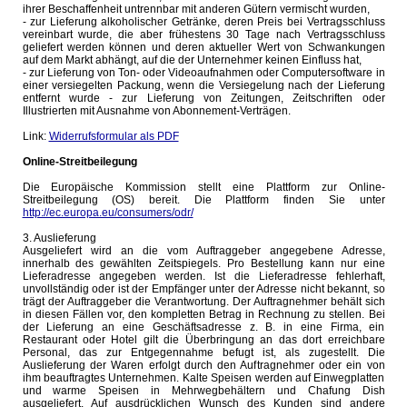
ihrer Beschaffenheit untrennbar mit anderen Gütern vermischt wurden,
- zur Lieferung alkoholischer Getränke, deren Preis bei Vertragsschluss
vereinbart wurde, die aber frühestens 30 Tage nach Vertragsschluss
geliefert werden können und deren aktueller Wert von Schwankungen
auf dem Markt abhängt, auf die der Unternehmer keinen Einfluss hat,
- zur Lieferung von Ton- oder Videoaufnahmen oder Computersoftware in
einer versiegelten Packung, wenn die Versiegelung nach der Lieferung
entfernt wurde - zur Lieferung von Zeitungen, Zeitschriften oder
Illustrierten mit Ausnahme von Abonnement-Verträgen.
Link:
Widerrufsformular als PDF
Online-Streitbeilegung
Die Europäische Kommission stellt eine Plattform zur Online-
Streitbeilegung (OS) bereit. Die Plattform finden Sie unter
http://ec.europa.eu/consumers/odr/
3. Auslieferung
Ausgeliefert wird an die vom Auftraggeber angegebene Adresse,
innerhalb des gewählten Zeitspiegels. Pro Bestellung kann nur eine
Lieferadresse angegeben werden. Ist die Lieferadresse fehlerhaft,
unvollständig oder ist der Empfänger unter der Adresse nicht bekannt, so
trägt der Auftraggeber die Verantwortung. Der Auftragnehmer behält sich
in diesen Fällen vor, den kompletten Betrag in Rechnung zu stellen. Bei
der Lieferung an eine Geschäftsadresse z. B. in eine Firma, ein
Restaurant oder Hotel gilt die Überbringung an das dort erreichbare
Personal, das zur Entgegennahme befugt ist, als zugestellt. Die
Auslieferung der Waren erfolgt durch den Auftragnehmer oder ein von
ihm beauftragtes Unternehmen. Kalte Speisen werden auf Einwegplatten
und warme Speisen in Mehrwegbehältern und Chafung Dish
ausgeliefert. Auf ausdrücklichen Wunsch des Kunden sind andere