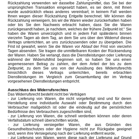
Rückzahlung verwenden wir dasselbe Zahlungsmittel, das Sie bei der
ursprünglichen Transaktion eingesetzt haben, es sei denn, mit Ihnen
wurde ausdrücklich etwas anderes vereinbart; in keinem Fall werden
Ihnen wegen dieser Rückzahlung Entgelte berechnet. Wir können die
Rückzahlung verweigern, bis wir die Waren wieder zurückerhalten haben
oder bis Sie den Nachweis erbracht haben, dass Sie die Waren
zurückgesandt haben, je nachdem, welches der frühere Zeitpunkt ist.“ Sie
haben die Waren unverzüglich und in jedem Fall spätestens binnen
vierzehn Tagen ab dem Tag, an dem Sie uns über den Widerruf dieses
Vertrags unterrichten, an uns zurückzusenden oder zu übergeben. Die
Frist ist gewahrt, wenn Sie die Waren vor Ablauf der Frist von vierzehn
Tagen absenden. Sie tragen die unmittelbaren Kosten der Rücksendung
der Waren. Haben Sie verlangt, dass die Dienstleistungen oder Lieferung
während der Widerrufsfrist beginnen soll, so haben Sie uns einen
angemessenen Betrag zu zahlen, der dem Anteil der bis zu dem
Zeitpunkt, zu dem Sie uns von der Ausübung des Widerrufsrechts
hinsichtlich dieses Vertrags unterrichten, bereits erbrachten
Dienstleistungen im Vergleich zum Gesamtumfang der im Vertrag
vorgesehenen Dienstleistungen entspricht.
Ausschluss des Widerrufsrechtes
Das Widerrufsrecht besteht nicht bei Verträgen
- zur Lieferung von Waren, die nicht vorgefertigt sind und für deren
Herstellung eine individuelle Auswahl oder Bestimmung durch den
Verbraucher maßgeblich ist oder die eindeutig auf die persönlichen
Bedürfnisse des Verbrauchers zugeschnitten sind,
- zur Lieferung von Waren, die schnell verderben können oder deren
Verfallsdatum schnell überschritten würde,
- zur Lieferung versiegelter Waren, die aus Gründen des
Gesundheitsschutzes oder der Hygiene nicht zur Rückgabe geeignet
sind, wenn ihre Versiegelung nach der Lieferung entfernt wurde,
- zur Lieferung von Waren, wenn diese nach der Lieferung auf Grund